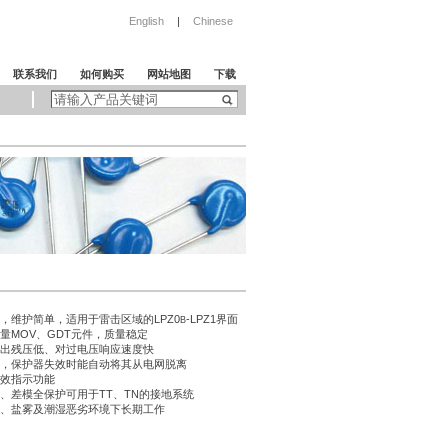
English
|
Chinese
联系我们
如何购买
网站地图
下载
便，维护简单，适用于雷击区域的LPZ0
-LPZ1界面
B
容量MOV、GDT元件，质量稳定
输出残压低、对过电压响应速度快
置，保护器失效时能自动将其从电网脱离
失效指示功能
模、差模全保护可用于TT、TN的接地系统
碱、盐雾及潮湿恶劣环境下长期工作