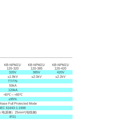
KB-NPM21/
KB-NPM21/
KB-NPM21/
120-320
120-385
120-420
320V
385V
420V
≤1.8kV
≤2.0kV
≤2.2kV
TT/TN
50kA
120kA
-40℃～+85℃
≤95%
hase Full Protected Mode
IEC 61643-1:1998
²（电源侧）25mm²(地线侧)
IP21