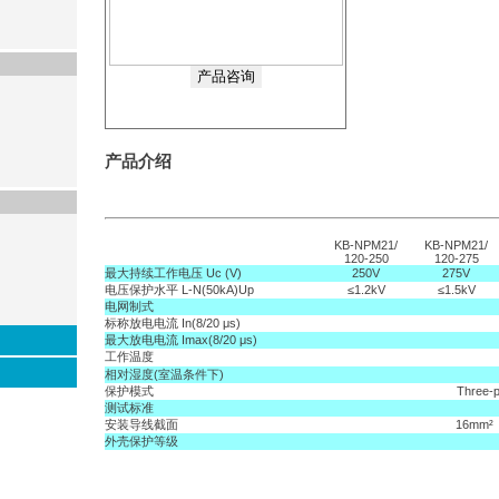
产品介绍
KB-NPM21/
KB-NPM21/
120-250
120-275
最大持续工作电压 Uc (V)
250V
275V
电压保护水平 L-N(50kA)Up
≤1.2kV
≤1.5kV
电网制式
标称放电电流 In(8/20 μs)
最大放电电流 Imax(8/20 μs)
工作温度
相对湿度(室温条件下)
保护模式
Three-p
测试标准
安装导线截面
16mm
外壳保护等级