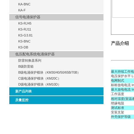
KA-BNC
KA-F
信号电涌保护器
KS-RJ45
KS-RJ11
KS-G3.81
KS-BNC
产品介绍
KS-DB
低压配电系统电涌保护器
防雷转换器系列
B级防雷箱
最大持续工作电压 
B级电涌保护模块（KM30/40/50/65B/70B）
电压保护水平 L-N
C级电涌保护模块（KM20C）
电网制式
D级电涌保护模块（KM10D）
标称放电电流 In(8
最大放电电流 Imax
新产品列表
工作温度
相对湿度(室温
质量监控
绝缘电阻
测试标准
安装支架
外壳保护等级